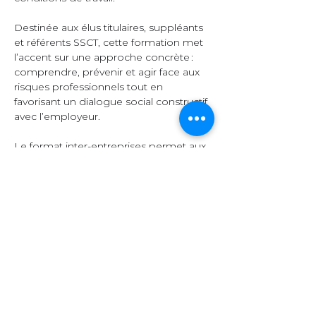
Destinée aux élus titulaires, suppléants 
et référents SSCT, cette formation met 
l’accent sur une approche concrète : 
comprendre, prévenir et agir face aux 
risques professionnels tout en 
favorisant un dialogue social constructif 
avec l’employeur.  
Le format inter-entreprises permet aux 
participants d’échanger leurs 
expériences, de comparer leurs 
pratiques et d’enrichir leurs 
connaissances grâce à la diversité des 
secteurs représentés.  
Organisation et 
contenu  