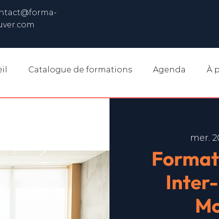
ntact@forma-
uver.com
il
Catalogue de formations
Agenda
À 
mer. 2
Format
Inter
Mo