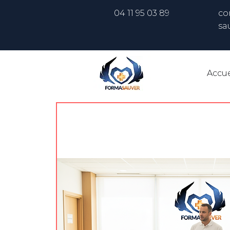
04 11 95 03 89
co
sa
Accue