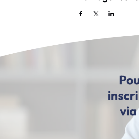
Pou
inscr
via