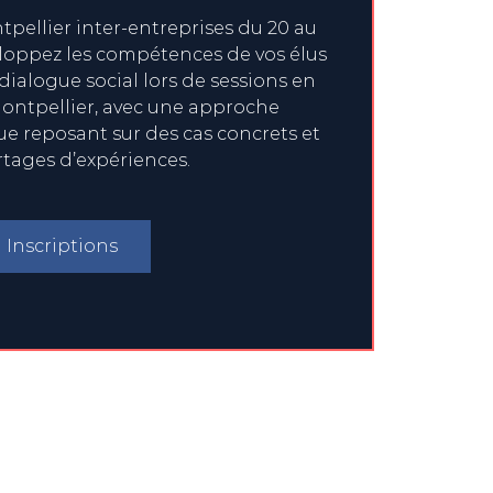
pellier inter-entreprises du 20 au
eloppez les compétences de vos élus
 dialogue social lors de sessions en
ontpellier, avec une approche
 reposant sur des cas concrets et
rtages d’expériences.
Inscriptions