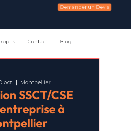
Demander un Devis
propos
Contact
Blog
0 oct.
  |  
Montpellier
ion SSCT/CSE
-entreprise à
ntpellier