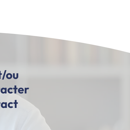
t/ou
tacter
tact