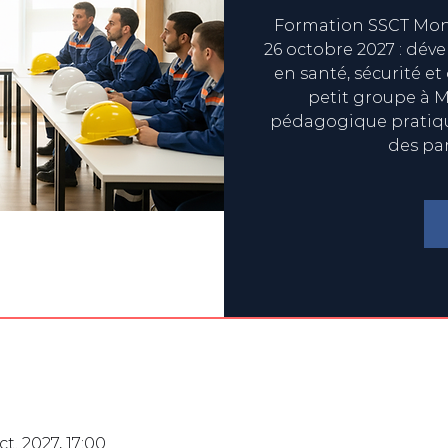
Formation SSCT Mont
26 octobre 2027 : dév
en santé, sécurité et
petit groupe à M
pédagogique pratique
des pa
ct. 2027, 17:00