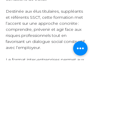
Destinée aux élus titulaires, suppléants 
et référents SSCT, cette formation met 
l’accent sur une approche concrète : 
comprendre, prévenir et agir face aux 
risques professionnels tout en 
favorisant un dialogue social constructif 
avec l’employeur.  
Le format inter-entreprises permet aux 
participants d’échanger leurs 
expériences, de comparer leurs 
pratiques et d’enrichir leurs 
connaissances grâce à la diversité des 
secteurs représentés.  
Organisation et 
contenu  