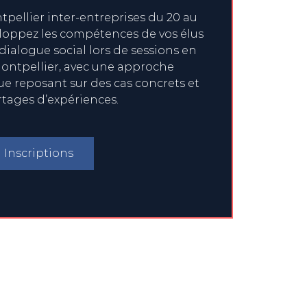
pellier inter-entreprises du 20 au
eloppez les compétences de vos élus
 dialogue social lors de sessions en
ontpellier, avec une approche
 reposant sur des cas concrets et
rtages d’expériences.
Inscriptions