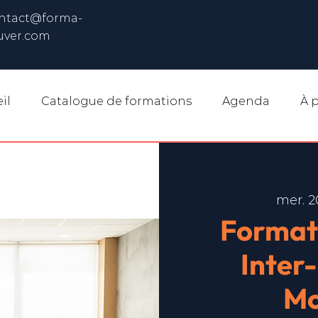
ntact@forma-
uver.com
il
Catalogue de formations
Agenda
À 
mer. 2
Format
Inter
Mo