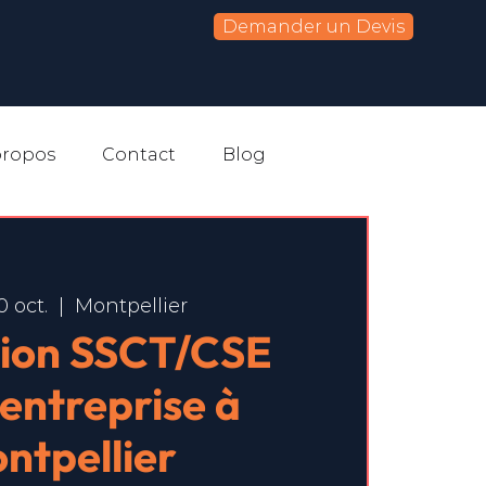
Demander un Devis
propos
Contact
Blog
0 oct.
  |  
Montpellier
ion SSCT/CSE
-entreprise à
ntpellier