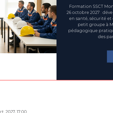
Formation SSCT Mont
26 octobre 2027 : dév
en santé, sécurité et
petit groupe à M
pédagogique pratique
des pa
ct. 2027, 17:00