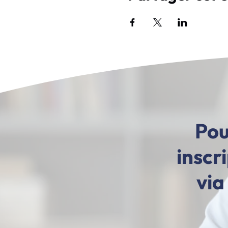
Pou
inscr
via