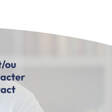
t/ou
tacter
tact