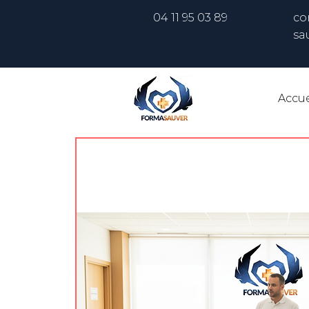
04 11 95 03 89
co
sa
Accue