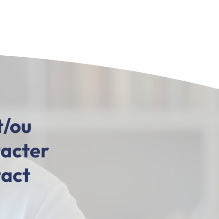
t/ou
tacter
tact