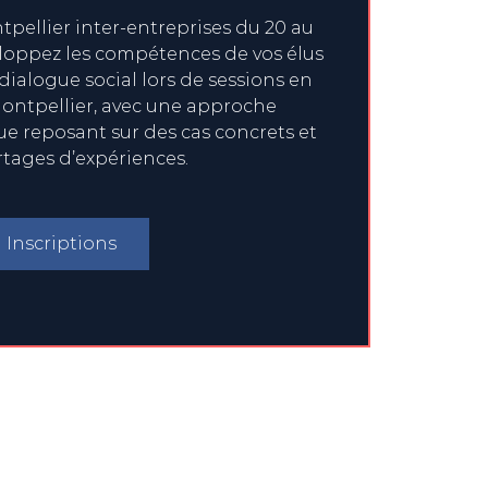
pellier inter-entreprises du 20 au
eloppez les compétences de vos élus
 dialogue social lors de sessions en
ontpellier, avec une approche
 reposant sur des cas concrets et
rtages d’expériences.
Inscriptions