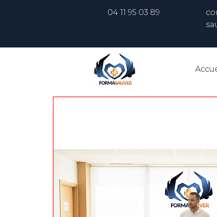
04 11 95 03 89
co
sa
Accue