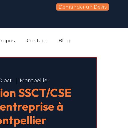
Demander un Devis
propos
Contact
Blog
0 oct.
  |  
Montpellier
ion SSCT/CSE
-entreprise à
ntpellier