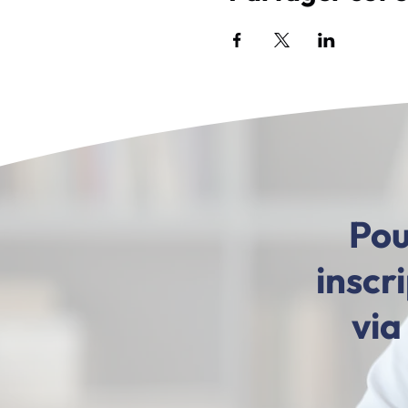
Pou
inscr
via