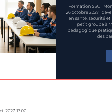
Formation SSCT Mont
26 octobre 2027 : dév
en santé, sécurité et
petit groupe à M
pédagogique pratique
des pa
ct. 2027, 17:00