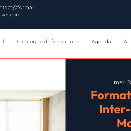
ntact@forma-
uver.com
il
Catalogue de formations
Agenda
À 
mer. 2
Format
Inter
Mo