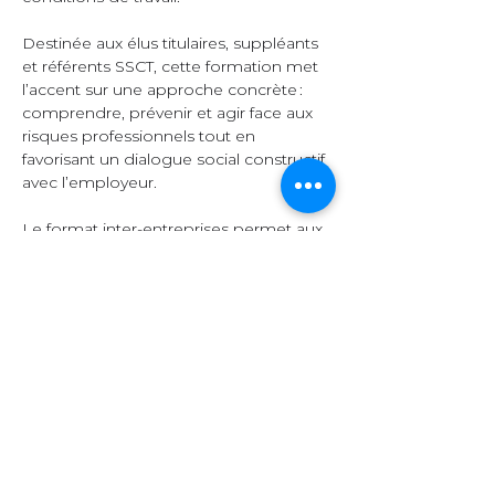
Destinée aux élus titulaires, suppléants 
et référents SSCT, cette formation met 
l’accent sur une approche concrète : 
comprendre, prévenir et agir face aux 
risques professionnels tout en 
favorisant un dialogue social constructif 
avec l’employeur.  
Le format inter-entreprises permet aux 
participants d’échanger leurs 
expériences, de comparer leurs 
pratiques et d’enrichir leurs 
connaissances grâce à la diversité des 
secteurs représentés.  
Organisation et 
contenu  