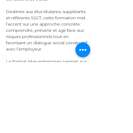
Destinée aux élus titulaires, suppléants 
et référents SSCT, cette formation met 
l’accent sur une approche concrète : 
comprendre, prévenir et agir face aux 
risques professionnels tout en 
favorisant un dialogue social constructif 
avec l’employeur.  
Le format inter-entreprises permet aux 
participants d’échanger leurs 
expériences, de comparer leurs 
pratiques et d’enrichir leurs 
connaissances grâce à la diversité des 
secteurs représentés.  
Organisation et 
contenu  