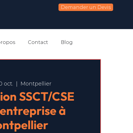
Demander un Devis
propos
Contact
Blog
0 oct.
  |  
Montpellier
ion SSCT/CSE
-entreprise à
ntpellier