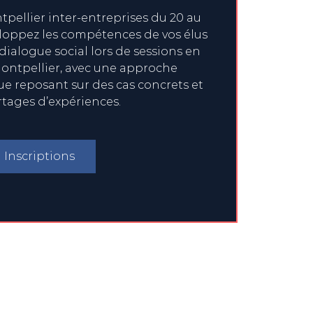
pellier inter-entreprises du 20 au
eloppez les compétences de vos élus
 dialogue social lors de sessions en
ontpellier, avec une approche
 reposant sur des cas concrets et
rtages d’expériences.
Inscriptions