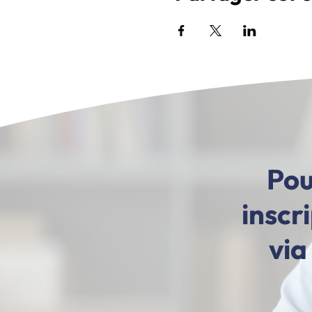
Pou
inscr
via