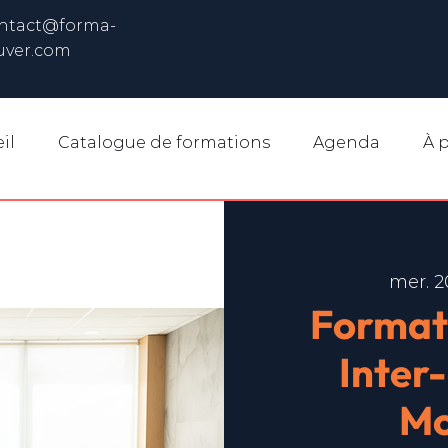
ntact@forma-
uver.com
il
Catalogue de formations
Agenda
À 
mer. 2
Format
Inter
Mo