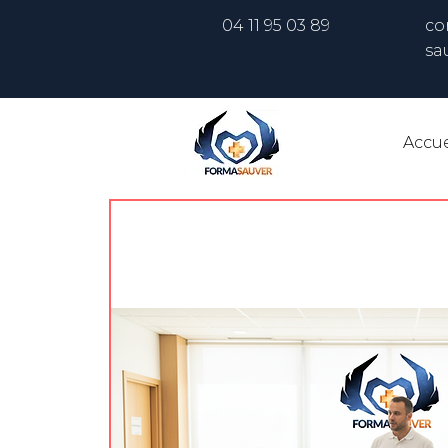
04 11 95 03 89
co
sa
Accue