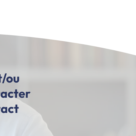
t/ou
tacter
tact