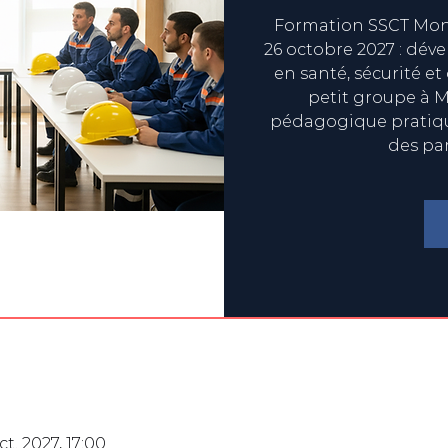
Formation SSCT Mont
26 octobre 2027 : dév
en santé, sécurité et
petit groupe à M
pédagogique pratique
des pa
ct. 2027, 17:00