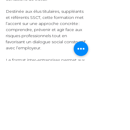
Destinée aux élus titulaires, suppléants 
et référents SSCT, cette formation met 
l’accent sur une approche concrète : 
comprendre, prévenir et agir face aux 
risques professionnels tout en 
favorisant un dialogue social constructif 
avec l’employeur.  
Le format inter-entreprises permet aux 
participants d’échanger leurs 
expériences, de comparer leurs 
pratiques et d’enrichir leurs 
connaissances grâce à la diversité des 
secteurs représentés.  
Organisation et 
contenu  