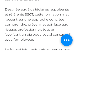
Destinée aux élus titulaires, suppléants 
et référents SSCT, cette formation met 
l’accent sur une approche concrète : 
comprendre, prévenir et agir face aux 
risques professionnels tout en 
favorisant un dialogue social constructif 
avec l’employeur.  
Le format inter-entreprises permet aux 
participants d’échanger leurs 
expériences, de comparer leurs 
pratiques et d’enrichir leurs 
connaissances grâce à la diversité des 
secteurs représentés.  
Organisation et 
contenu  