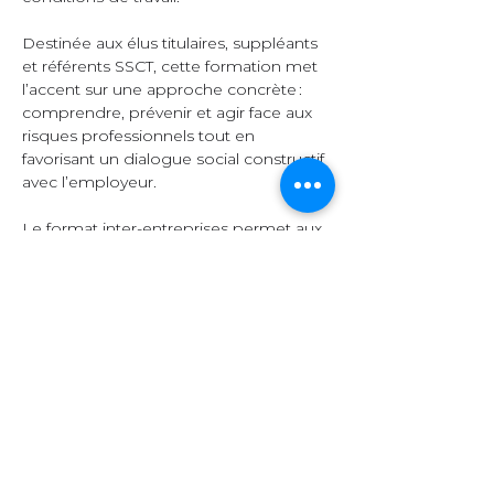
Destinée aux élus titulaires, suppléants 
et référents SSCT, cette formation met 
l’accent sur une approche concrète : 
comprendre, prévenir et agir face aux 
risques professionnels tout en 
favorisant un dialogue social constructif 
avec l’employeur.  
Le format inter-entreprises permet aux 
participants d’échanger leurs 
expériences, de comparer leurs 
pratiques et d’enrichir leurs 
connaissances grâce à la diversité des 
secteurs représentés.  
Organisation et 
contenu  