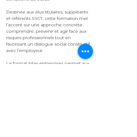
Destinée aux élus titulaires, suppléants 
et référents SSCT, cette formation met 
l’accent sur une approche concrète : 
comprendre, prévenir et agir face aux 
risques professionnels tout en 
favorisant un dialogue social constructif 
avec l’employeur.  
Le format inter-entreprises permet aux 
participants d’échanger leurs 
expériences, de comparer leurs 
pratiques et d’enrichir leurs 
connaissances grâce à la diversité des 
secteurs représentés.  
Organisation et 
contenu  