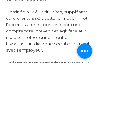
Destinée aux élus titulaires, suppléants 
et référents SSCT, cette formation met 
l’accent sur une approche concrète : 
comprendre, prévenir et agir face aux 
risques professionnels tout en 
favorisant un dialogue social constructif 
avec l’employeur.  
Le format inter-entreprises permet aux 
participants d’échanger leurs 
expériences, de comparer leurs 
pratiques et d’enrichir leurs 
connaissances grâce à la diversité des 
secteurs représentés.  
Organisation et 
contenu  