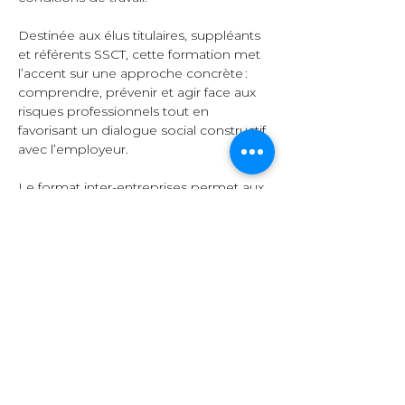
Destinée aux élus titulaires, suppléants 
et référents SSCT, cette formation met 
l’accent sur une approche concrète : 
comprendre, prévenir et agir face aux 
risques professionnels tout en 
favorisant un dialogue social constructif 
avec l’employeur.  
Le format inter-entreprises permet aux 
participants d’échanger leurs 
expériences, de comparer leurs 
pratiques et d’enrichir leurs 
connaissances grâce à la diversité des 
secteurs représentés.  
Organisation et 
contenu  