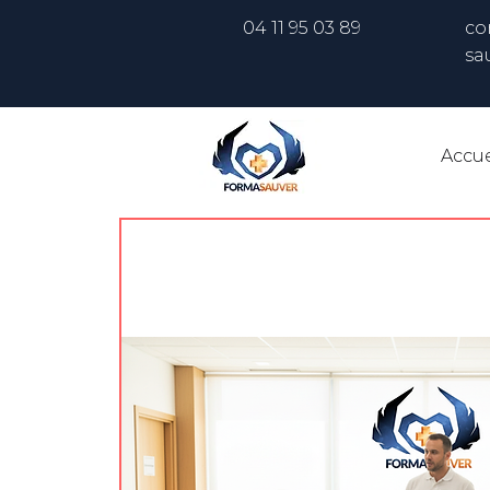
04 11 95 03 89
co
sa
Accue