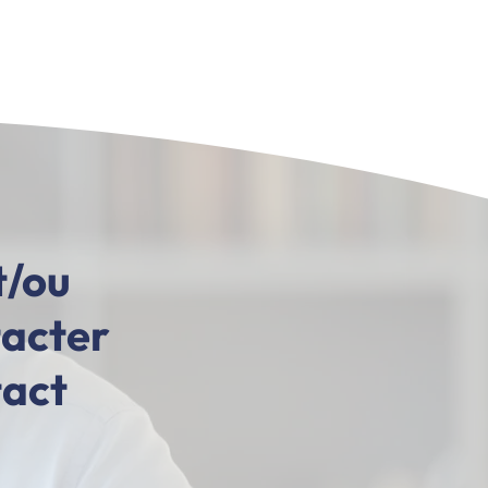
t/ou
tacter
tact