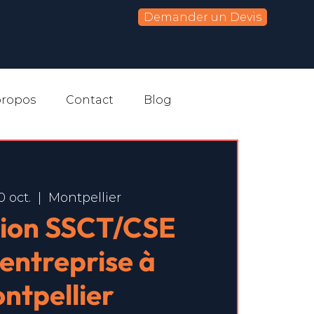
Demander un Devis
propos
Contact
Blog
0 oct.
  |  
Montpellier
ion SSCT/CSE
-entreprise à
ntpellier