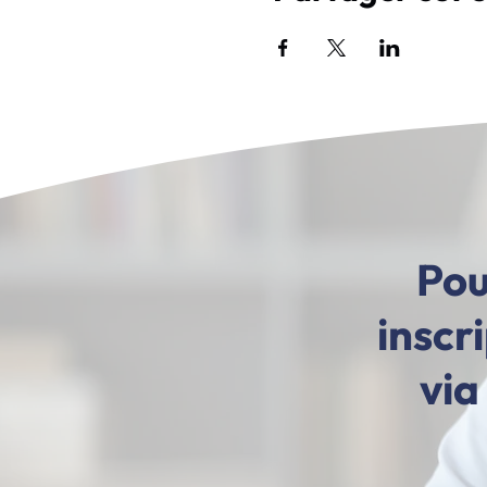
Pou
inscr
via