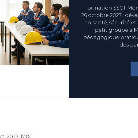
Formation SSCT Mont
26 octobre 2027 : dév
en santé, sécurité et
petit groupe à M
pédagogique pratique
des pa
ct. 2027, 17:00