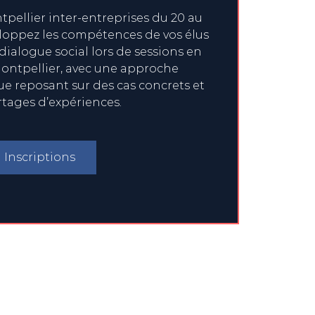
pellier inter-entreprises du 20 au
eloppez les compétences de vos élus
 dialogue social lors de sessions en
ontpellier, avec une approche
 reposant sur des cas concrets et
rtages d’expériences.
Inscriptions