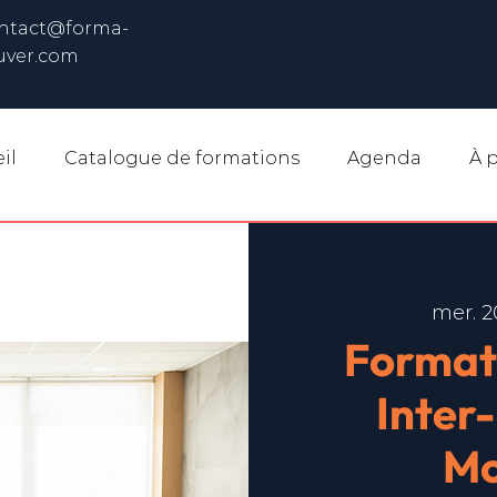
ntact@forma-
uver.com
il
Catalogue de formations
Agenda
À 
mer. 2
Format
Inter
Mo