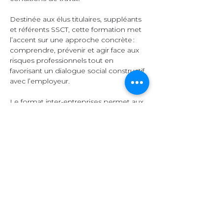
Destinée aux élus titulaires, suppléants 
et référents SSCT, cette formation met 
l’accent sur une approche concrète : 
comprendre, prévenir et agir face aux 
risques professionnels tout en 
favorisant un dialogue social constructif 
avec l’employeur.  
Le format inter-entreprises permet aux 
participants d’échanger leurs 
expériences, de comparer leurs 
pratiques et d’enrichir leurs 
connaissances grâce à la diversité des 
secteurs représentés.  
Organisation et 
contenu  