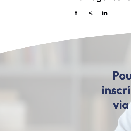
Pou
inscr
via