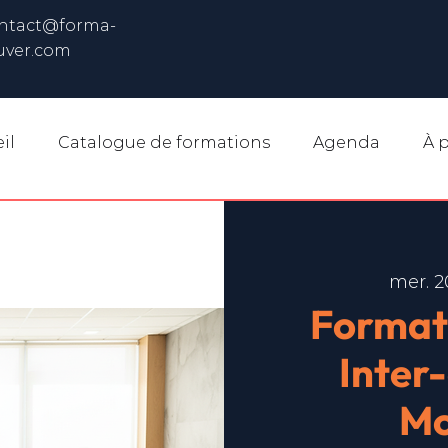
ntact@forma-
uver.com
il
Catalogue de formations
Agenda
À 
mer. 2
Format
Inter
Mo