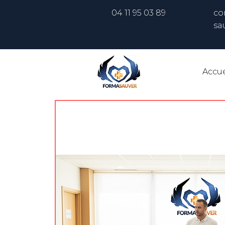
04 11 95 03 89
co
sa
Accue