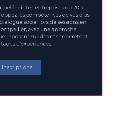
pellier inter-entreprises du 20 au
eloppez les compétences de vos élus
 dialogue social lors de sessions en
ontpellier, avec une approche
 reposant sur des cas concrets et
rtages d’expériences.
Inscriptions