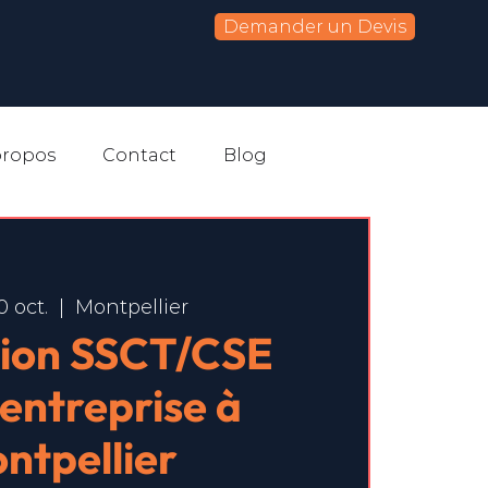
Demander un Devis
propos
Contact
Blog
0 oct.
  |  
Montpellier
ion SSCT/CSE
-entreprise à
ntpellier