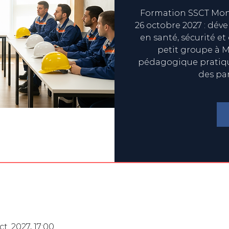
Formation SSCT Mont
26 octobre 2027 : dév
en santé, sécurité et
petit groupe à M
pédagogique pratique
des pa
ct. 2027, 17:00