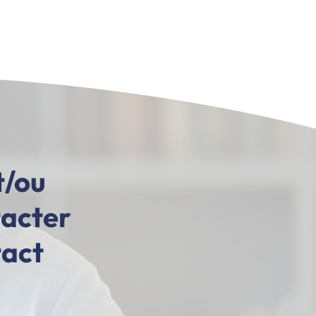
t/ou
tacter
tact