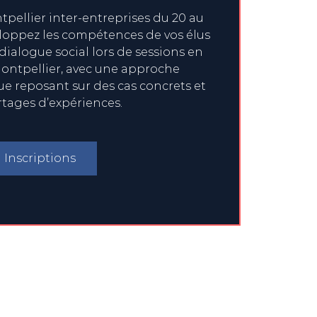
pellier inter-entreprises du 20 au
eloppez les compétences de vos élus
 dialogue social lors de sessions en
ontpellier, avec une approche
 reposant sur des cas concrets et
rtages d’expériences.
Inscriptions