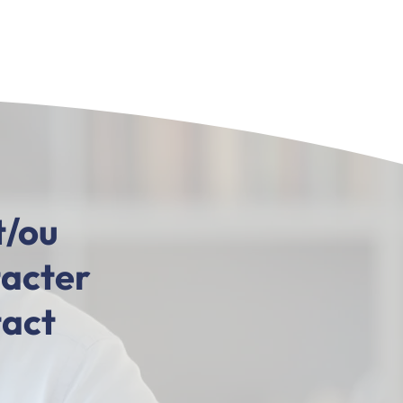
t/ou
tacter
tact