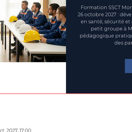
Formation SSCT Mont
26 octobre 2027 : dév
en santé, sécurité et
petit groupe à M
pédagogique pratique
des pa
ct. 2027, 17:00