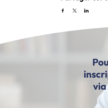
Pou
inscr
via