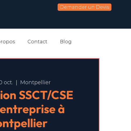
Demander un Devis
propos
Contact
Blog
0 oct.
  |  
Montpellier
ion SSCT/CSE
-entreprise à
ntpellier