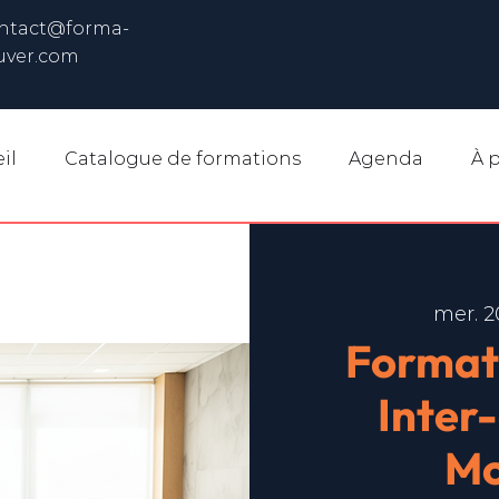
ntact@forma-
uver.com
il
Catalogue de formations
Agenda
À 
mer. 2
Format
Inter
Mo