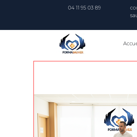
04 11 95 03 89
co
sa
Accue