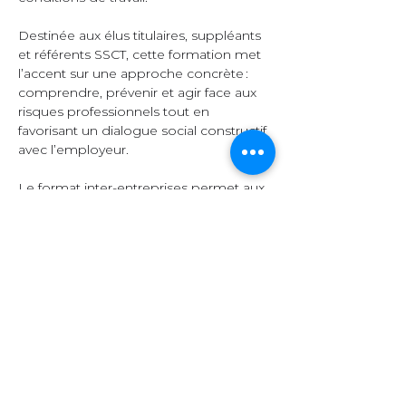
Destinée aux élus titulaires, suppléants 
et référents SSCT, cette formation met 
l’accent sur une approche concrète : 
comprendre, prévenir et agir face aux 
risques professionnels tout en 
favorisant un dialogue social constructif 
avec l’employeur.  
Le format inter-entreprises permet aux 
participants d’échanger leurs 
expériences, de comparer leurs 
pratiques et d’enrichir leurs 
connaissances grâce à la diversité des 
secteurs représentés.  
Organisation et 
contenu  