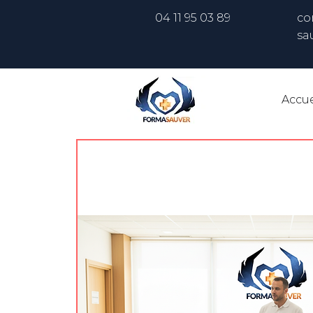
04 11 95 03 89
co
sa
Accue