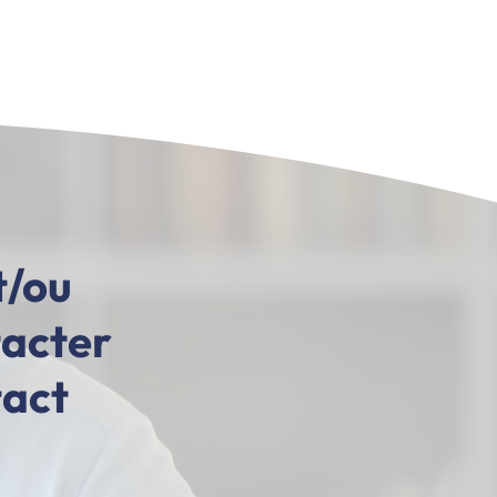
t/ou
tacter
tact