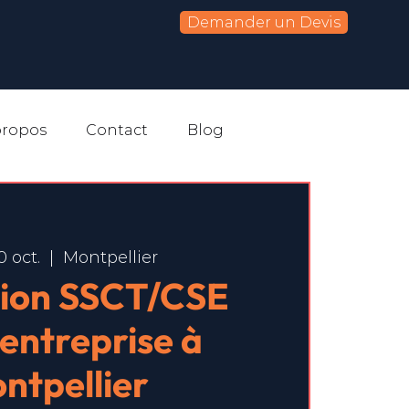
Demander un Devis
propos
Contact
Blog
0 oct.
  |  
Montpellier
ion SSCT/CSE
-entreprise à
ntpellier