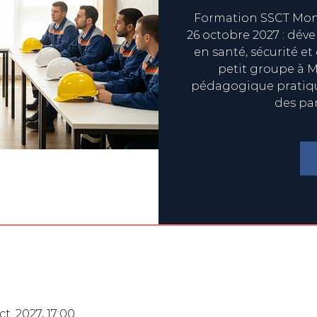
Formation SSCT Mont
26 octobre 2027 : dév
en santé, sécurité et
petit groupe à M
pédagogique pratique
des pa
ct. 2027, 17:00