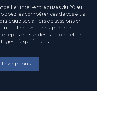
pellier inter-entreprises du 20 au
eloppez les compétences de vos élus
 dialogue social lors de sessions en
ontpellier, avec une approche
 reposant sur des cas concrets et
rtages d’expériences.
Inscriptions