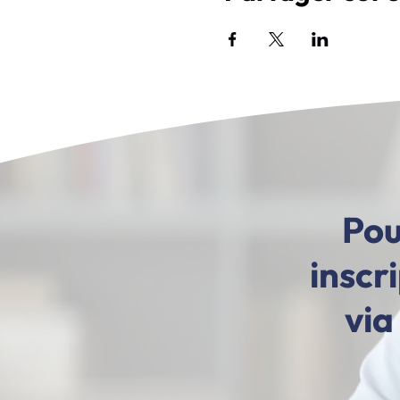
Pou
inscr
via