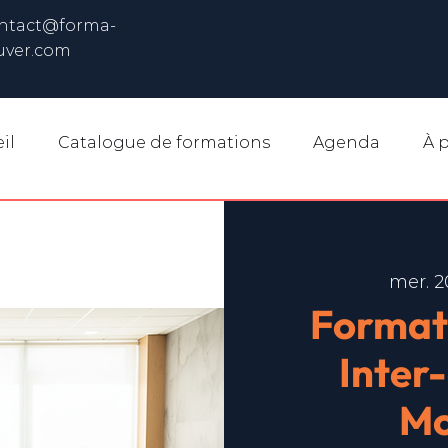
ntact@forma-
uver.com
il
Catalogue de formations
Agenda
À 
mer. 2
Format
Inter
Mo