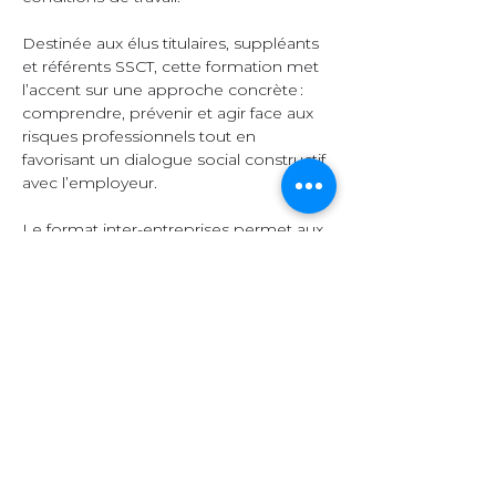
Destinée aux élus titulaires, suppléants 
et référents SSCT, cette formation met 
l’accent sur une approche concrète : 
comprendre, prévenir et agir face aux 
risques professionnels tout en 
favorisant un dialogue social constructif 
avec l’employeur.  
Le format inter-entreprises permet aux 
participants d’échanger leurs 
expériences, de comparer leurs 
pratiques et d’enrichir leurs 
connaissances grâce à la diversité des 
secteurs représentés.  
Organisation et 
contenu  