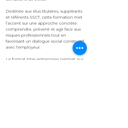
Destinée aux élus titulaires, suppléants 
et référents SSCT, cette formation met 
l’accent sur une approche concrète : 
comprendre, prévenir et agir face aux 
risques professionnels tout en 
favorisant un dialogue social constructif 
avec l’employeur.  
Le format inter-entreprises permet aux 
participants d’échanger leurs 
expériences, de comparer leurs 
pratiques et d’enrichir leurs 
connaissances grâce à la diversité des 
secteurs représentés.  
Organisation et 
contenu  