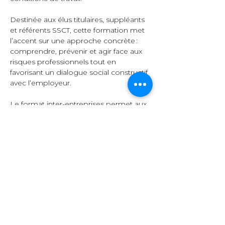
Destinée aux élus titulaires, suppléants 
et référents SSCT, cette formation met 
l’accent sur une approche concrète : 
comprendre, prévenir et agir face aux 
risques professionnels tout en 
favorisant un dialogue social constructif 
avec l’employeur.  
Le format inter-entreprises permet aux 
participants d’échanger leurs 
expériences, de comparer leurs 
pratiques et d’enrichir leurs 
connaissances grâce à la diversité des 
secteurs représentés.  
Organisation et 
contenu  