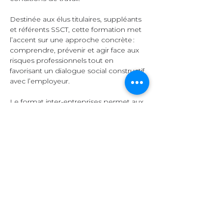
Destinée aux élus titulaires, suppléants 
et référents SSCT, cette formation met 
l’accent sur une approche concrète : 
comprendre, prévenir et agir face aux 
risques professionnels tout en 
favorisant un dialogue social constructif 
avec l’employeur.  
Le format inter-entreprises permet aux 
participants d’échanger leurs 
expériences, de comparer leurs 
pratiques et d’enrichir leurs 
connaissances grâce à la diversité des 
secteurs représentés.  
Organisation et 
contenu  