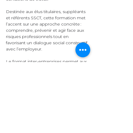
Destinée aux élus titulaires, suppléants 
et référents SSCT, cette formation met 
l’accent sur une approche concrète : 
comprendre, prévenir et agir face aux 
risques professionnels tout en 
favorisant un dialogue social constructif 
avec l’employeur.  
Le format inter-entreprises permet aux 
participants d’échanger leurs 
expériences, de comparer leurs 
pratiques et d’enrichir leurs 
connaissances grâce à la diversité des 
secteurs représentés.  
Organisation et 
contenu  