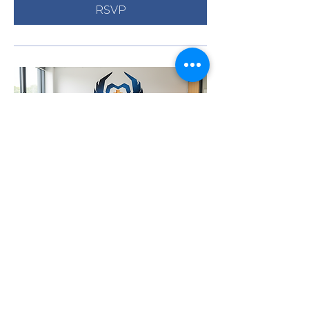
RSVP
242 jours avant l'événement
Formation CSE inter-
entreprise Montpellier
mer. 07 avr.
Plus d'infos