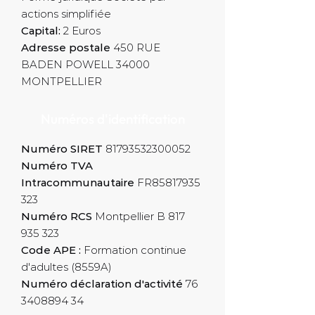
actions simplifiée
Capital:
2 Euros
Adresse postale
450 RUE
BADEN POWELL 34000
MONTPELLIER
Numéros d'identification
Numéro SIRET
81793532300052
Numéro TVA
Intracommunautaire
FR85817935
323
Numéro RCS
Montpellier B
817
935 323
Code APE :
Formation continue
d'adultes (8559A)
Numéro déclaration d'activité
76
3408894 34