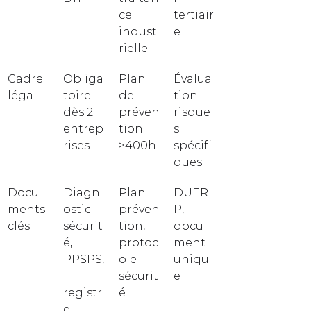
ce 
tertiair
indust
e
rielle
Cadre 
Obliga
Plan 
Évalua
légal
toire 
de 
tion 
dès 2 
préven
risque
entrep
tion 
s 
rises
>400h
spécifi
ques
Docu
Diagn
Plan 
DUER
ments 
ostic 
préven
P, 
clés
sécurit
tion, 
docu
é, 
protoc
ment 
PPSPS,
ole 
uniqu
sécurit
e
registr
é
e