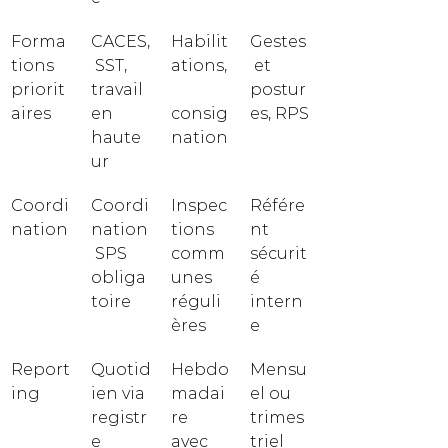
Forma
CACES,
Habilit
Gestes
tions 
 SST, 
ations,
 et 
priorit
travail 
postur
aires
en 
consig
es, RPS
haute
nation
ur
Coordi
Coordi
Inspec
Référe
nation
nation
tions 
nt 
 SPS 
comm
sécurit
obliga
unes 
é 
toire
réguli
intern
ères
e
Report
Quotid
Hebdo
Mensu
ing
ien via 
madai
el ou 
registr
re 
trimes
e 
avec 
triel