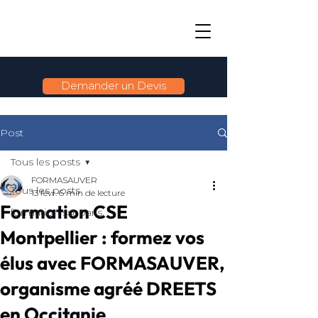
Demander un Devis
Post
Tous les posts
FORMASAUVER
Tous les posts
13 févr.
6 min de lecture
Formation CSE
formation sst paris
Montpellier : formez vos
élus avec FORMASAUVER,
organisme agréé DREETS
en Occitanie