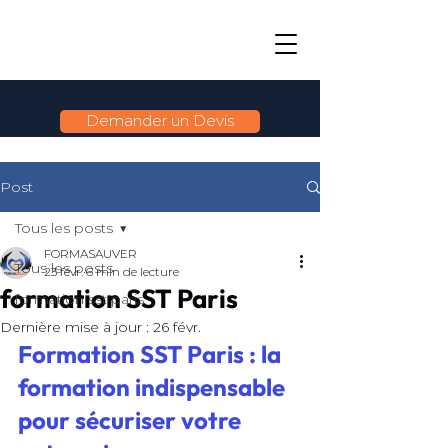
Demander un Devis
Post
Tous les posts
FORMASAUVER
Tous les posts
23 févr.
6 min de lecture
formation SST Paris
formation sst paris
Dernière mise à jour :
26 févr.
Formation SST Paris : la 
formation indispensable 
pour sécuriser votre 