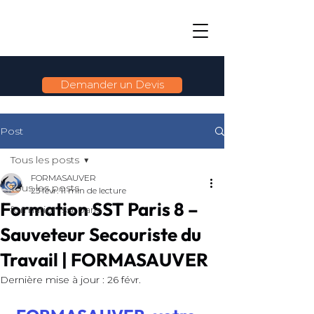
Demander un Devis
Post
Tous les posts
FORMASAUVER
Tous les posts
23 févr.
11 min de lecture
Formation SST Paris 8 –
formation sst paris
Sauveteur Secouriste du
Travail | FORMASAUVER
Dernière mise à jour :
26 févr.