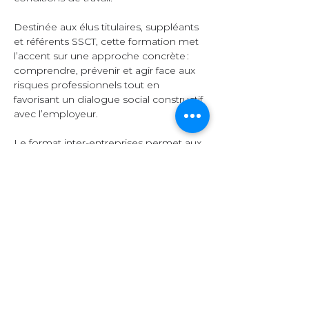
Destinée aux élus titulaires, suppléants 
et référents SSCT, cette formation met 
l’accent sur une approche concrète : 
comprendre, prévenir et agir face aux 
risques professionnels tout en 
favorisant un dialogue social constructif 
avec l’employeur.  
Le format inter-entreprises permet aux 
participants d’échanger leurs 
expériences, de comparer leurs 
pratiques et d’enrichir leurs 
connaissances grâce à la diversité des 
secteurs représentés.  
Organisation et 
contenu  