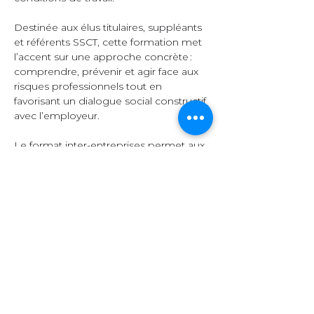
Destinée aux élus titulaires, suppléants 
et référents SSCT, cette formation met 
l’accent sur une approche concrète : 
comprendre, prévenir et agir face aux 
risques professionnels tout en 
favorisant un dialogue social constructif 
avec l’employeur.  
Le format inter-entreprises permet aux 
participants d’échanger leurs 
expériences, de comparer leurs 
pratiques et d’enrichir leurs 
connaissances grâce à la diversité des 
secteurs représentés.  
Organisation et 
contenu  