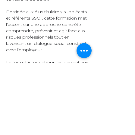
Destinée aux élus titulaires, suppléants 
et référents SSCT, cette formation met 
l’accent sur une approche concrète : 
comprendre, prévenir et agir face aux 
risques professionnels tout en 
favorisant un dialogue social constructif 
avec l’employeur.  
Le format inter-entreprises permet aux 
participants d’échanger leurs 
expériences, de comparer leurs 
pratiques et d’enrichir leurs 
connaissances grâce à la diversité des 
secteurs représentés.  
Organisation et 
contenu  