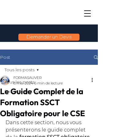
Demander un Devis
Post
Tous les posts
FORMASAUVER
Tous les posts
8 mai 2024
6 min de lecture
Le Guide Complet de la
formation sst paris
Formation SSCT
Obligatoire pour le CSE
Dans cette section, nous vous 
présenterons le guide complet 