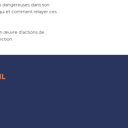
ons dangereuses dans son
 qui et comment relayer ces
 en œuvre d’actions de
ection.
IL