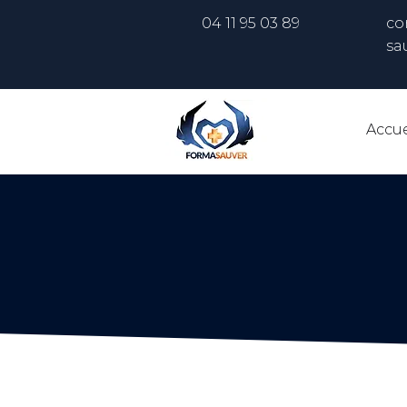
04 11 95 03 89
co
sa
Accue