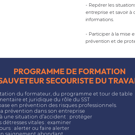
- Repérer les situati
entreprise et savoir à
informations.
- Participer à la mise
prévention et de prot
PROGRAMME DE FORMATION
SAUVETEUR SECOURISTE DU TRAVA
entation du formateur, du programme et tour de table
mentaire et juridique du rôle du SST
base en prévention des risques professionnels.
 la prévention dans son entreprise
 à une situation d’accident : protéger
s détresses vitales : examiner
ours : alerter ou faire alerter
r un saignement abondant