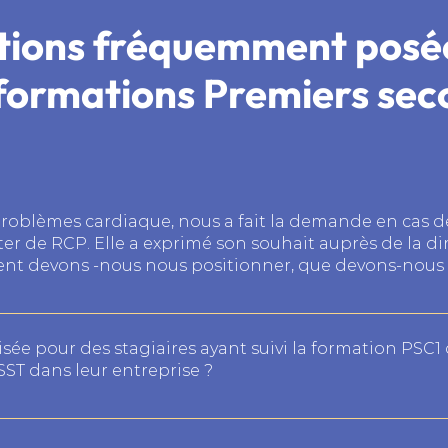
tions fréquemment posée
 formations Premiers sec
problèmes cardiaque, nous a fait la demande en cas d
r de RCP. Elle a exprimé son souhait auprès de la di
ent devons -nous nous positionner, que devons-nous
 domaines. Sur le plan pénal, toute personne témoin de l’ arr
(article 223-6 du code pénal), les collègues, SST ou non, doiv
isée pour des stagiaires ayant suivi la formation PSC1
ls risquent une condamnation. Sur le plan du travail, l’employeu
SST dans leur entreprise ?
4121 - 1 du code du travail) et organiser les secours dans l’entr
dre aux atteintes à la santé et à la sécu rité. L’employeur ne
e laisse en effet la possibilité, et la responsabilité, à l'or
r le plan civil, le libre choix de la fin de vie d’une personne 
 de déterminer, en fonction du profil et des compétences de s