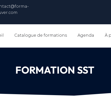
ntact@forma-
uver.com
il
Catalogue de formations
Agenda
À 
FORMATION SST