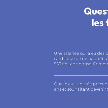
Ques
les
Une salariée qui a eu des 
cardiaque de ne pas débute
SST de l’entreprise. Comm
La réponse relève de plusieurs
secours et réaliser une action 
Quelle est la durée précon
débuter les gestes, sans quoi i
ans et souhaitant devenir 
sécurité des salariés (article L
code du travail) afin de répon
Le nouveau document de référenc
absence d’intervention. Enfin su
formation (organisme habilité)