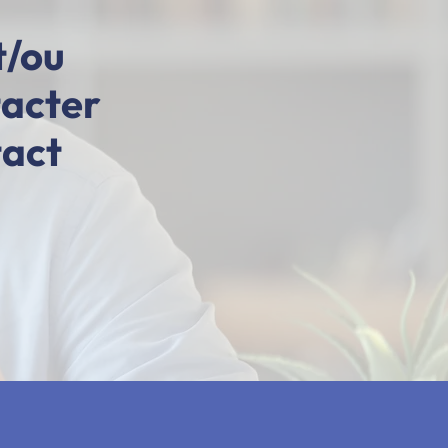
t/ou
tacter
tact