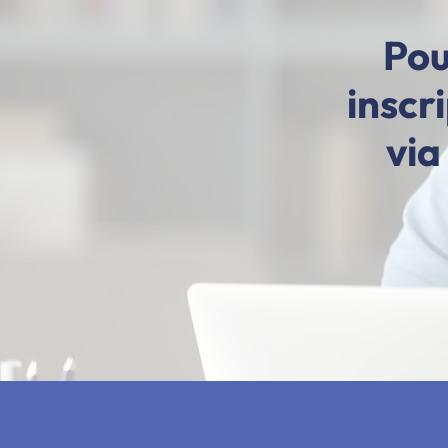
Pou
inscr
via