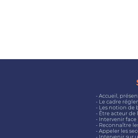
- Accueil, prés
- Le cadre régle
- Les notion de 
- Être acteur de
- Intervenir face
- Reconnaître le
- Appeler les sec
- Intervenir su