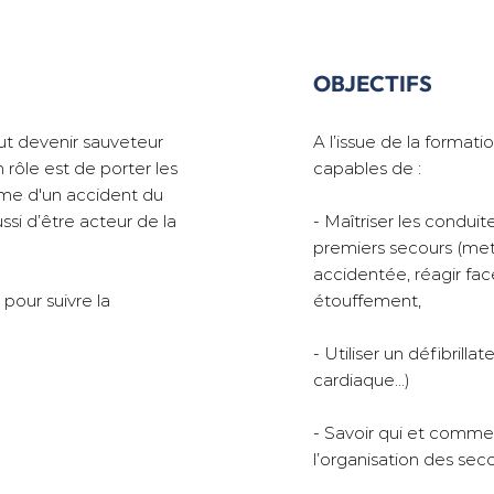
OBJECTIFS
eut devenir sauveteur
A l’issue de la formatio
n rôle est de porter les
capables de :
ime d'un accident du
ussi d’être acteur de la
​- Maîtriser les conduit
premiers secours (met
accidentée, réagir fa
pour suivre la
étouffement,
- Utiliser un défibrill
cardiaque…)
- Savoir qui et comme
l’organisation des seco