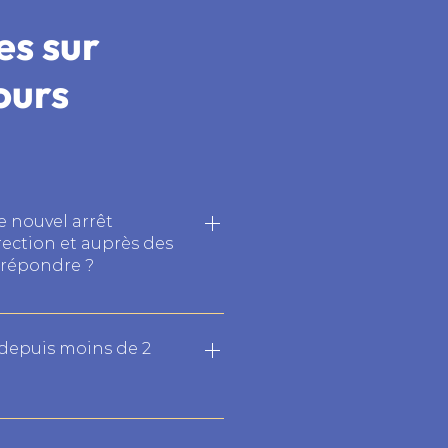
s sur
ours
e nouvel arrêt
rection et auprès des
 répondre ?
êt cardiaque doit porter
ent donc porter secours et
 depuis moins de 2
r doit assurer la santé et la
eprise (article R4224 -16 du
 peut donc pas organiser une
ganisme dispensateur de la
et donc de son refus de soins
es stagiaires, la durée de la