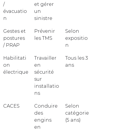
/ 
et gérer 
évacuatio
un 
n
sinistre
Gestes et 
Prévenir 
Selon 
postures 
les TMS
expositio
/ PRAP
n
Habilitati
Travailler 
Tous les 3 
on 
en 
ans
électrique
sécurité 
sur 
installatio
ns
CACES
Conduire 
Selon 
des 
catégorie 
engins 
(5 ans)
en 