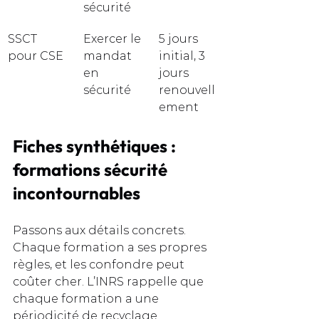
sécurité
SSCT 
Exercer le 
5 jours 
pour CSE
mandat 
initial, 3 
en 
jours 
sécurité
renouvell
ement
Fiches synthétiques : 
formations sécurité 
incontournables
Passons aux détails concrets. 
Chaque formation a ses propres 
règles, et les confondre peut 
coûter cher. L’INRS rappelle que 
chaque formation a une 
périodicité de recyclage 